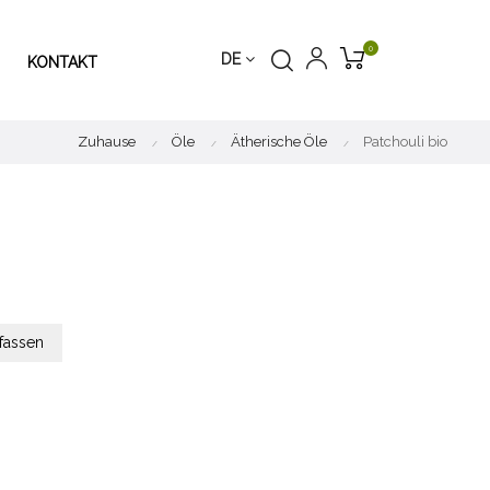
0
DE
KONTAKT
Zuhause
Öle
Ätherische Öle
Patchouli bio
fassen