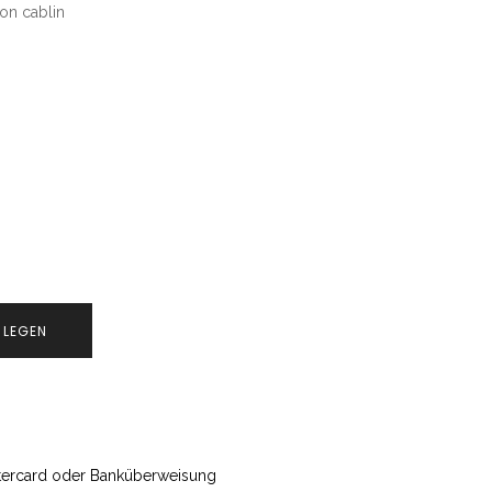
on cablin
 LEGEN
astercard oder Banküberweisung