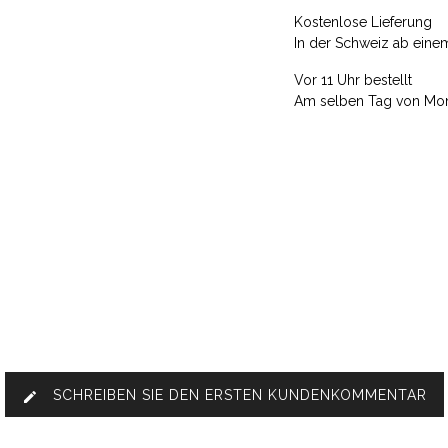
Kostenlose Lieferung
In der Schweiz ab eine
Vor 11 Uhr bestellt
Am selben Tag von Mont
SCHREIBEN SIE DEN ERSTEN KUNDENKOMMENTAR
edit