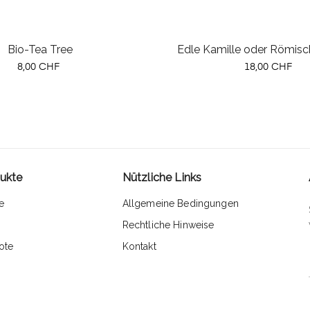
Bio-Tea Tree
Edle Kamille oder Römisc
Preis
Preis
8,00 CHF
18,00 CHF
ukte
Nützliche Links
e
Allgemeine Bedingungen
Rechtliche Hinweise
ote
Kontakt