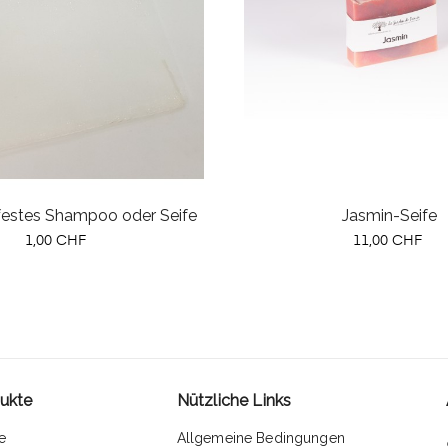
 festes Shampoo oder Seife
Jasmin-Seife
Preis
Preis
1,00 CHF
11,00 CHF
ukte
Nützliche Links
e
Allgemeine Bedingungen