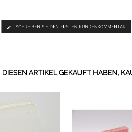
SCHREIBEN SIE DEN ERSTEN KUNDENKOMMENTAR
edit
 DIESEN ARTIKEL GEKAUFT HABEN, K