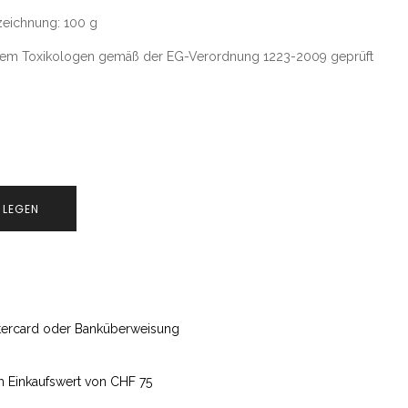
zeichnung: 100 g
inem Toxikologen gemäß der EG-Verordnung 1223-2009 geprüft
 LEGEN
astercard oder Banküberweisung
m Einkaufswert von CHF 75