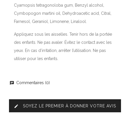
Cyamopsis tetragonoloba gum, Benzyl alcohol,
Cymbopogon martini oil, Dehydroacetic acid, Citral,
Farnesol, Geraniol, Limonene, Linalool.
Appliquez sous les aisselles. Tenir hors de la portée
des enfants. Ne pas avaler. Évitez le contact avec les
yeux. En cas d’irritation, arrêter l’utilisation. Ne pas
utiliser pour les enfants.
Commentaires (0)
SOYEZ LE PREMIER À DONNER VOTRE AVIS
edit