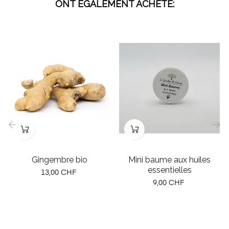
ONT ÉGALEMENT ACHETÉ:
‹
›
Gingembre bio
Mini baume aux huiles
essentielles
Prix
13,00 CHF
Prix
9,00 CHF