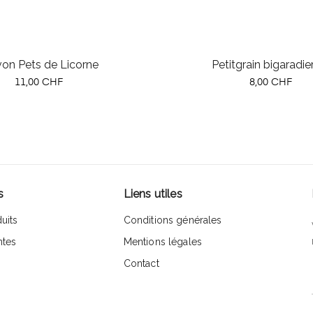
on Pets de Licorne
Petitgrain bigaradie
Prix
Prix
11,00 CHF
8,00 CHF
s
Liens utiles
uits
Conditions générales
ntes
Mentions légales
Contact