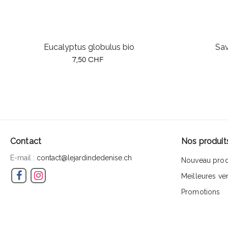
Eucalyptus globulus bio
Sav
Prix
7,50 CHF
Contact
Nos produit
E-mail :
contact@lejardindedenise.ch
Nouveau prod
Facebook
Instagram
Meilleures ve
Promotions