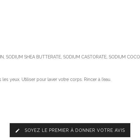
IN, SODIUM SHEA BUTTERATE, SODIUM CASTORATE, SODIUM COCOA B
es yeux. Utiliser pour laver votre corps. Rincer à l’eau.
SOYEZ LE PREMIER À DONNER VOTRE AVIS
edit